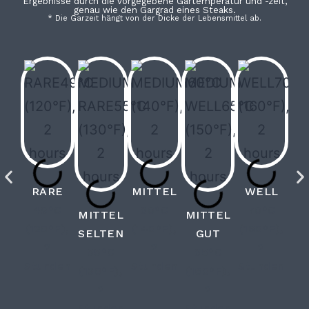
Ergebnisse durch die vorgegebene Gartemperatur und -zeit,
genau wie den Gargrad eines Steaks.
* Die Garzeit hängt von der Dicke der Lebensmittel ab.
RARE
MITTEL
WELL
49°C
60°C
70°C
MITTEL
MITTEL
(120°F),
(140°F),
(160°F),
SELTEN
GUT
2
2
2
55°C
65°C
Stunden
Stunden
Stunden
(130°F),
(150°F),
2
2
Stunden
Stunden