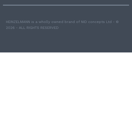
HEINZELMANN is a wholly owned brand of NID concepts Ltd - ©
2026 - ALL RIGHTS RESERVED