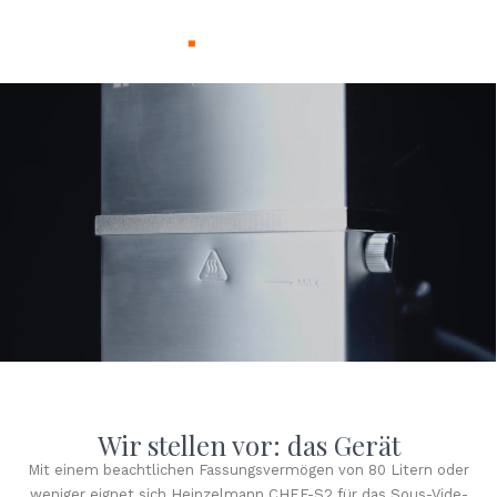
HEINZELMANN EVERYWHERE
Wir stellen vor: das Gerät
Mit einem beachtlichen Fassungsvermögen von 80 Litern oder
weniger eignet sich Heinzelmann CHEF-S2 für das Sous-Vide-