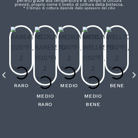
perfetti grazie alla temperatura e al tempo di cottura
previsti, proprio come il livello di cottura della bistecca.
* Il tempo di cottura dipende dallo spessore del cibo
RARO
MEDIO
BENE
49°C
60°C
70°C
MEDIO
MEDIO
(120°F),
(140°F),
(160°F),
RARO
BENE
2 ore
2 ore
2 ore
55°C
65°C
(130°F),
(150°F),
2 ore
2 ore