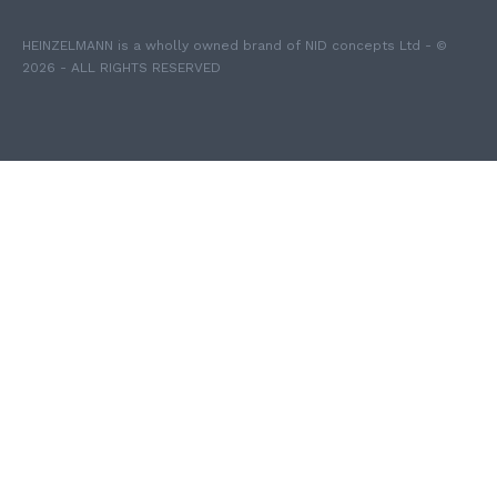
HEINZELMANN is a wholly owned brand of NID concepts Ltd - ©
2026 - ALL RIGHTS RESERVED