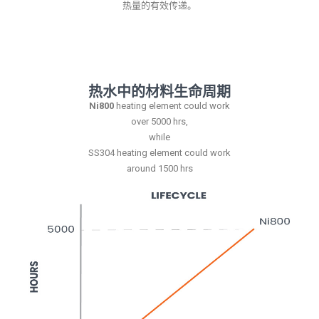
热量的有效传递。
热水中的材料生命周期
Ni800
heating element could work
over 5000 hrs,
while
SS304 heating element could work
around 1500 hrs