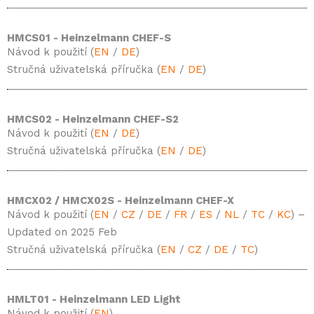
HMCS01 - Heinzelmann CHEF-S
Návod k použití (
EN
/
DE
)
Stručná uživatelská příručka (
EN
/
DE
)
HMCS02 - Heinzelmann CHEF-S2
Návod k použití (
EN
/
DE
)
Stručná uživatelská příručka (
EN
/
DE
)
HMCX02 / HMCX02S - Heinzelmann CHEF-X
Návod k použití (
EN
/
CZ
/
DE
/
FR
/
ES
/
NL
/
TC
/
KC
) –
Updated on 2025 Feb
Stručná uživatelská příručka (
EN
/
CZ
/
DE
/
TC
)
HMLT01 - Heinzelmann LED Light
Návod k použití (
EN
)