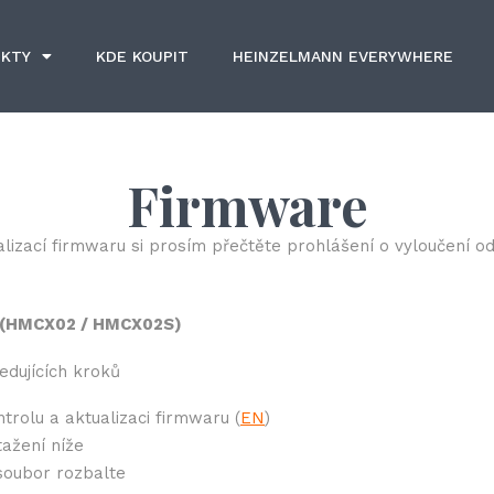
KTY
KDE KOUPIT
HEINZELMANN EVERYWHERE
Firmware
lizací firmwaru si prosím přečtěte prohlášení o vyloučení o
 (HMCX02 / HMCX02S)
edujících kroků
trolu a aktualizaci firmwaru (
EN
)
ažení níže
soubor rozbalte