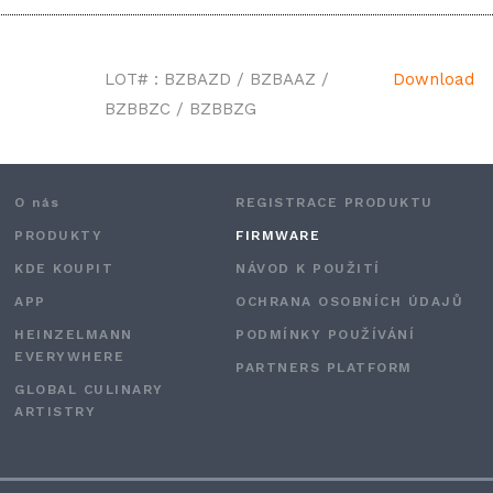
LOT# : BZBAZD / BZBAAZ /
Download
BZBBZC / BZBBZG
O nás
REGISTRACE PRODUKTU
PRODUKTY
FIRMWARE
KDE KOUPIT
NÁVOD K POUŽITÍ
APP
OCHRANA OSOBNÍCH ÚDAJŮ
HEINZELMANN
PODMÍNKY POUŽÍVÁNÍ
EVERYWHERE
PARTNERS PLATFORM
GLOBAL CULINARY
ARTISTRY