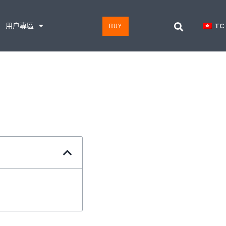
用户專區
BUY
TC