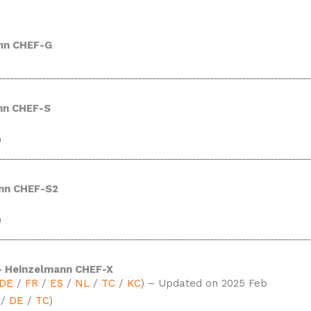
nn CHEF-G
nn CHEF-S
)
nn CHEF-S2
)
 Heinzelmann CHEF-X
DE
/
FR
/
ES
/
NL
/
TC
/
KC
) – Updated on 2025 Feb
/
DE
/
TC
)