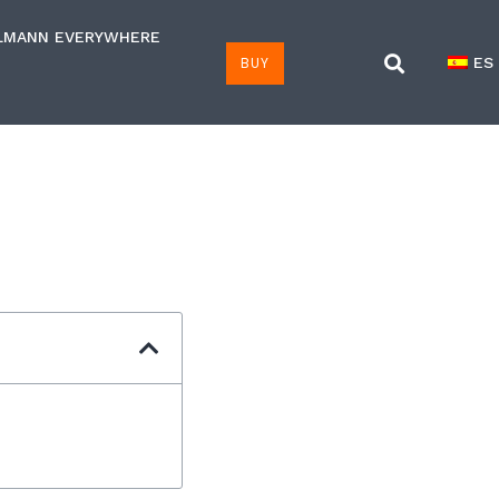
LMANN EVERYWHERE
BUY
ES