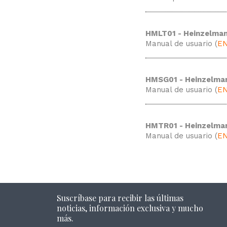
HMLT01 - Heinzelman
Manual de usuario (
E
HMSG01 - Heinzelm
Manual de usuario (
E
HMTR01 - Heinzelma
Manual de usuario (
E
Suscríbase para recibir las últimas
noticias, información exclusiva y mucho
más.