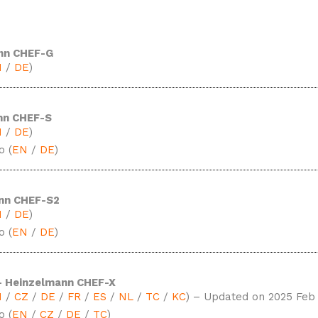
nn LED Light
mann SMOKER
ann Timer
nn CHEF-G
N
/
DE
)
nn CHEF-S
N
/
DE
)
o (
EN
/
DE
)
nn CHEF-S2
N
/
DE
)
o (
EN
/
DE
)
 Heinzelmann CHEF-X
N
/
CZ
/
DE
/
FR
/
ES
/
NL
/
TC
/
KC
) – Updated on 2025 Feb
o (
EN
/
CZ
/
DE
/
TC
)