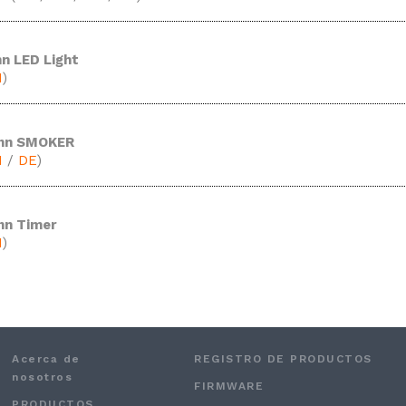
n LED Light
N
)
ann SMOKER
N
/
DE
)
nn Timer
N
)
Acerca de
REGISTRO DE PRODUCTOS
nosotros
FIRMWARE
PRODUCTOS