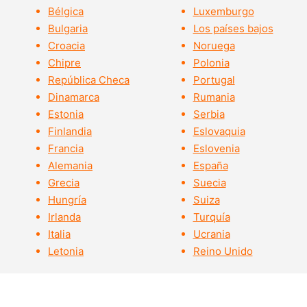
Bélgica
Luxemburgo
Bulgaria
Los países bajos
Croacia
Noruega
Chipre
Polonia
República Checa
Portugal
Dinamarca
Rumania
Estonia
Serbia
Finlandia
Eslovaquia
Francia
Eslovenia
Alemania
España
Grecia
Suecia
Hungría
Suiza
Irlanda
Turquía
Italia
Ucrania
Letonia
Reino Unido