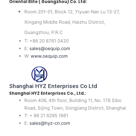
Oriental Elite ( Guangzhou) Co. Ltd
:
Room 201-01, Block 12, Yiyuan Nan Lu 13-27,
Xingang Middle Road, Haizhu District,
Guangzhou, P.R.C
T: +86 20 8761 0420
E:
sales@oequip.com
W:
www.oequip.com
Shanghai HYZ Enterprises Co Ltd
Shanghai HYZ Enterprises Co., Ltd.:
Room 406, 4th floor, Building 11, No. 178 Sibo
Road, Sijing Town, Songjiang District, Shanghai
T: + 86 21 6295 1661
E:
sales@hyz-cn.com