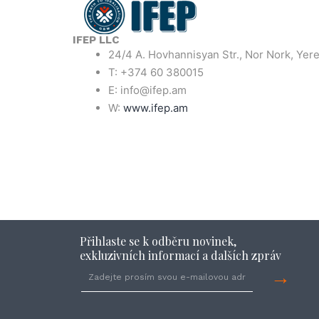
IFEP LLC
24/4 A. Hovhannisyan Str., Nor Nork, Yer
T: +374 60 380015
E: info@ifep.am
W:
www.ifep.am
Přihlaste se k odběru novinek,
exkluzivních informací a dalších zpráv
→