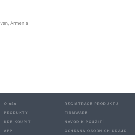
evan, Armenia
O nás
REGISTRACE PRODUKTU
PRODUKTY
FIRMWARE
KDE KOUPIT
NÁVOD K POUŽITÍ
APP
OCHRANA OSOBNÍCH ÚDAJŮ