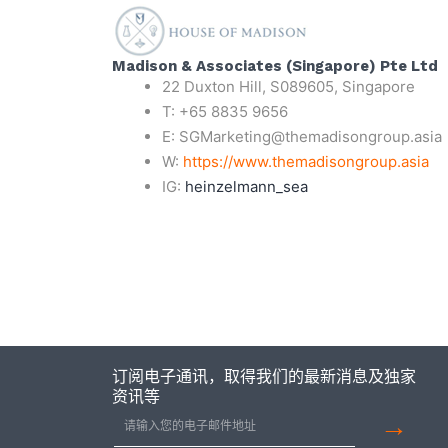
Madison & Associates (Singapore) Pte Ltd
22
Duxton
Hill, S089605, Singapore
T:
+65 8835 9656
E:
SGMarketing@themadisongroup.asia
W:
https://
www.
themadisongroup
.asia
IG:
heinzelmann_sea
订阅电子通讯，取得我们的最新消息及独家
资讯等
→