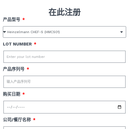
在此注册
产品型号
LOT NUMBER
产品序列号
购买日期
公司/餐厅名称