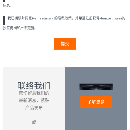
信息。
我已阅读并同意Heinzelmann的隐私政策，并希望注册获得Heinzelmann的
独家促销和产品更新。
提交
联络我们
密切留意我们的
最新消息，紧贴
了解更多
产品发布
或