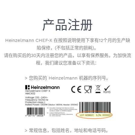
产品注册
Heinzelmann CHEF-X 在按照说明使用下享有12个月的生产缺
陷保修，(不包括正常的损耗)。
请在购买后的30天内注册您的产品，以享有保养服务。为加快流
程，我们建议您准备以下资讯：
> 您购买的 Heinzelmann 机器的序列号。
> 常规信息，包括姓名，地址和电话号码。