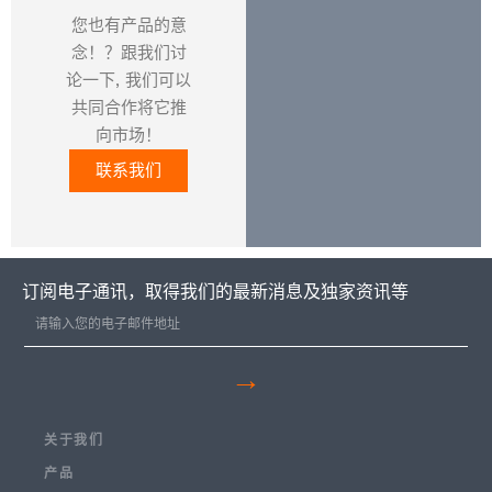
您也有产品的意
念！？跟我们讨
论一下, 我们可以
共同合作将它推
向市场！
联系我们
订阅电子通讯，取得我们的最新消息及独家资讯等
→
关于我们
产品