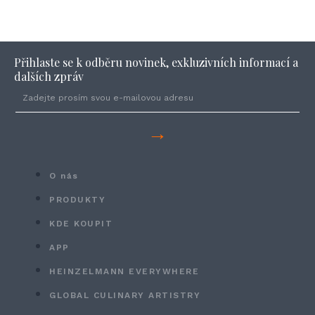
Přihlaste se k odběru novinek, exkluzivních informací a
dalších zpráv
→
O nás
PRODUKTY
KDE KOUPIT
APP
HEINZELMANN EVERYWHERE
GLOBAL CULINARY ARTISTRY