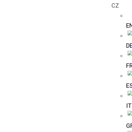
CZ
E
D
F
E
IT
G