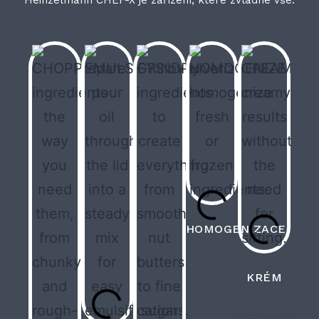
Heinzelmann CHEF-X je zařízení, které zvládne vše.
HOMOGENIZACE
Plně
homogenizujte
KRÉM
čerstvé
Dosáhněte
nebo
krémových