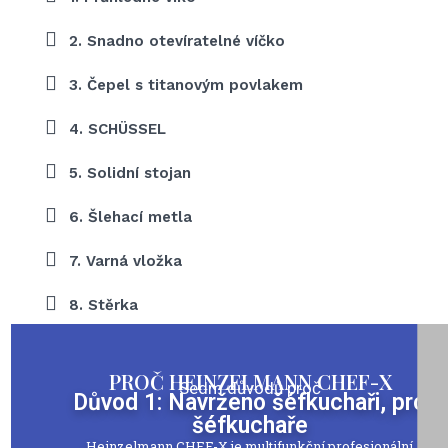
2. Snadno otevíratelné víčko
3. Čepel s titanovým povlakem
4. SCHÜSSEL
5. Solidní stojan
6. Šlehací metla
7. Varná vložka
8. Stěrka
PROČ HEINZELMANN CHEF-X
Sedm důvodů proč
Důvod 1: Navrženo šéfkuchaři, pro
šéfkuchaře
Heinzelmann CHEF-X je multifunkční profesionální