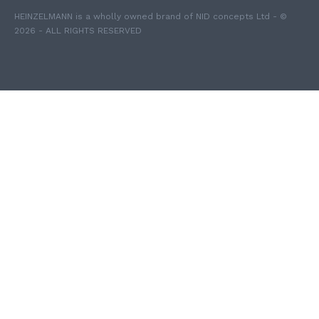
HEINZELMANN is a wholly owned brand of NID concepts Ltd - ©
2026 - ALL RIGHTS RESERVED