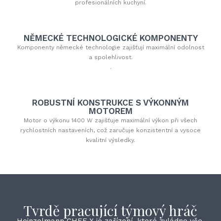
profesionálních kuchyní.
NĚMECKÉ TECHNOLOGICKÉ KOMPONENTY
Komponenty německé technologie zajišťují maximální odolnost
a spolehlivost.
.
ROBUSTNÍ KONSTRUKCE S VÝKONNÝM
MOTOREM
Motor o výkonu 1400 W zajišťuje maximální výkon při všech
rychlostních nastaveních, což zaručuje konzistentní a vysoce
kvalitní výsledky.
Tvrdě pracující týmový hráč