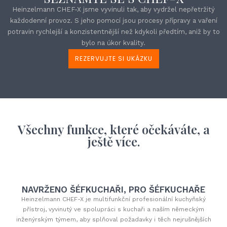
Heinzelmann CHEF-X jsme vyvinuli tak, aby vydržel nepřetržitý
každodenní provoz. S jeho pomocí jsou procesy přípravy a vaření
potravin rychlejší a konzistentnější než kdykoli předtím, aniž by to
bylo na úkor kvality.
REZERVUJTE SI UKÁZKU
Všechny funkce, které očekáváte, a
ještě více.
NAVRŽENO ŠÉFKUCHAŘI, PRO ŠÉFKUCHAŘE
Heinzelmann CHEF-X je multifunkční profesionální kuchyňský
přístroj, vyvinutý ve spolupráci s kuchaři a naším německým
inženýrským týmem, aby splňoval požadavky i těch nejrušnějších