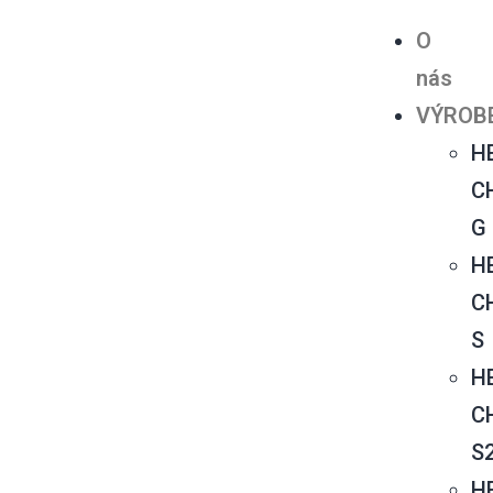
O
nás
VÝROB
H
C
G
H
C
S
H
C
S
H