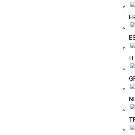
F
E
IT
G
N
T