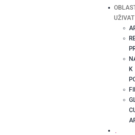
OBLAS
UŽIVAT
A
R
P
N
K
P
F
G
C
A