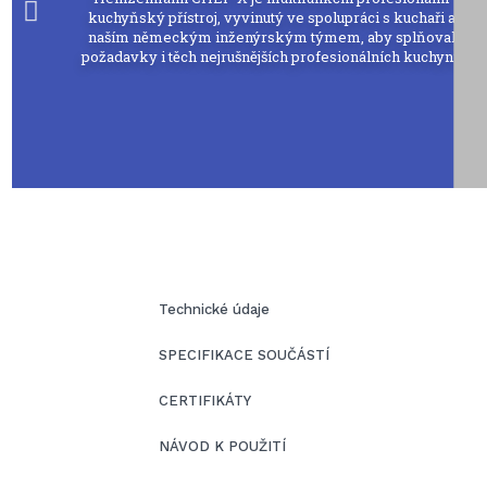
kuchyňský přístroj, vyvinutý ve spolupráci s kuchaři a
naším německým inženýrským týmem, aby splňoval
požadavky i těch nejrušnějších profesionálních kuchyní.
Technické údaje
SPECIFIKACE SOUČÁSTÍ
CERTIFIKÁTY
NÁVOD K POUŽITÍ