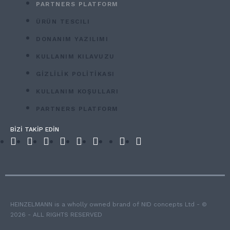
PARTNERS PLATFORM
ÜRÜN TESCILI
DONANIM YAZILIMI
KULLANIM KILAVUZU
GİZLİLİK POLİTİKASI
KULLANIM KOŞULLARI
PARTNERS PLATFORM
BİZİ TAKİP EDİN
HEINZELMANN is a wholly owned brand of NID concepts Ltd - ©
2026 - ALL RIGHTS RESERVED