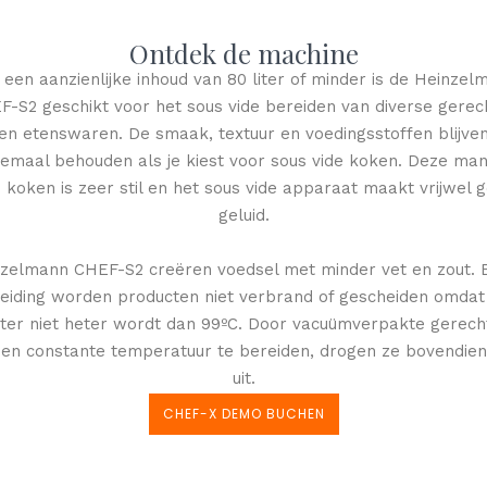
Ontdek de machine
 een aanzienlijke inhoud van 80 liter of minder is de Heinzel
F-S2 geschikt voor het sous vide bereiden van diverse gerec
en etenswaren. De smaak, textuur en voedingsstoffen blijve
lemaal behouden als je kiest voor sous vide koken. Deze man
 koken is zeer stil en het sous vide apparaat maakt vrijwel 
geluid.
zelmann CHEF-S2 creëren voedsel met minder vet en zout. B
eiding worden producten niet verbrand of gescheiden omdat
ter niet heter wordt dan 99ºC. Door vacuümverpakte gerech
en constante temperatuur te bereiden, drogen ze bovendien
uit.
CHEF-X DEMO BUCHEN