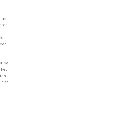
mann
hten
n
ier
geen
ij de
 het
ten
 niet