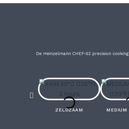
De Heinzelmann CHEF-S2 precision cooking 
ZELDZAAM
MEDIUM
49°C (120°F), 2 uur
55°C (13