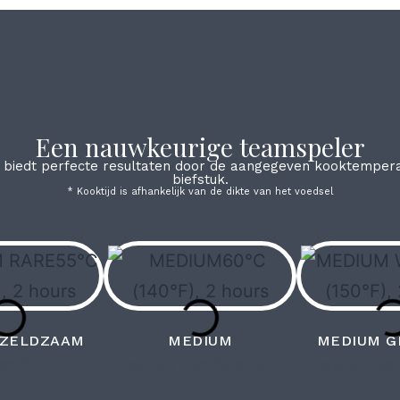
Een nauwkeurige teamspeler
biedt perfecte resultaten door de aangegeven kooktemperatu
biefstuk.
* Kooktijd is afhankelijk van de dikte van het voedsel
 ZELDZAAM
MEDIUM
MEDIUM G
0°F), 2 uur
60°C (140°F), 2 uur
65°C (150°