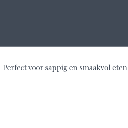
Perfect voor sappig en smaakvol eten
PROTE
High/lo
CHEF-X DEMO BUCHEN
CH
CHEF-X DEMO BU