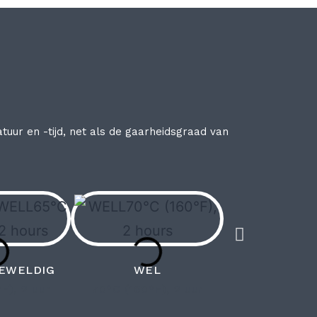
ur en -tijd, net als de gaarheidsgraad van
EWELDIG
WEL
F), 2 uur
70°C (160°F), 2 uur