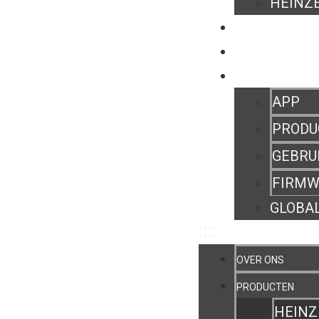
HEINZE
WAAR TE KOOP?
HEINZELMANN E
GEBRUIKERSGEB
APP
PRODU
GEBRU
FIRMW
GLOBAL
OVER ONS
PRODUCTEN
HEINZ