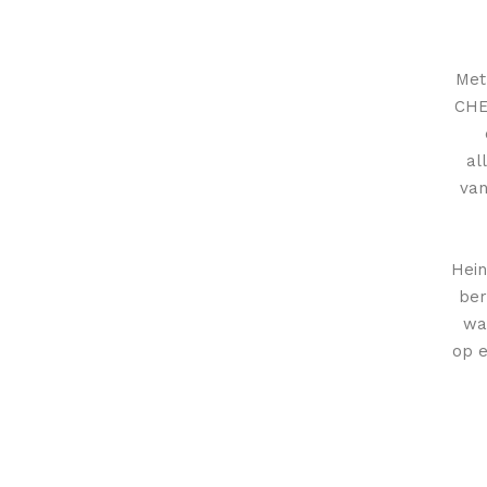
Met
CHE
al
van
Hein
ber
wa
op e