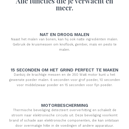
Alle functies die je verwacht en
meer.
NAT EN DROOG MALEN
Naast het malen van bonen, kan hij ook natte ingrediënten malen.
Gebruik de kruismessen om knoflook, gember, maïs en pesto te
malen.
15 SECONDEN OM HET GRIND PERFECT TE MAKEN
Dankzij de krachtige messen en de 350 Watt motor kunt u het
gewenste poeder malen. 6 seconden voor grof poeder, 10 seconden
voor middelzwaar poeder en 15 seconden voor fijn poeder.
MOTORBESCHERMING
Thermische beveiliging detecteert oververhitting en schakelt de
stroom naar elektronische circuits uit. Deze beveiliging voorkomt
brand of schade aan elektronische componenten, die kan ontstaan ​​
door overmatige hitte in de voedingen of andere apparatuur.