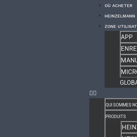
OÙ ACHETER
HEINZELMANN
ZONE UTILISA
APP
ENRE
MANU
MICR
GLOB
QUI SOMMES N
PRODUITS
HEIN