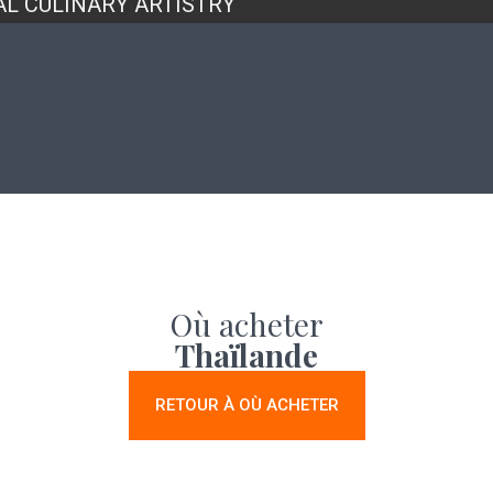
AL CULINARY ARTISTRY
Où acheter
Thaïlande
RETOUR À OÙ ACHETER