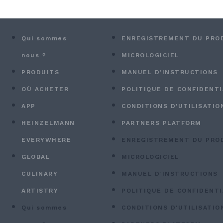
Qui sommes
ENREGISTREMENT DU PRO
nous ?
MICROLOGICIEL
PRODUITS
MANUEL D’INSTRUCTIONS
OÙ ACHETER
POLITIQUE DE CONFIDENTI
APP
CONDITIONS D'UTILISATIO
HEINZELMANN
PARTNERS PLATFORM
EVERYWHERE
ENREGISTREMENT DU PRO
GLOBAL
MICROLOGICIEL
CULINARY
MANUEL D’INSTRUCTIONS
ARTISTRY
POLITIQUE DE CONFIDENTI
Qui sommes
CONDITIONS D'UTILISATIO