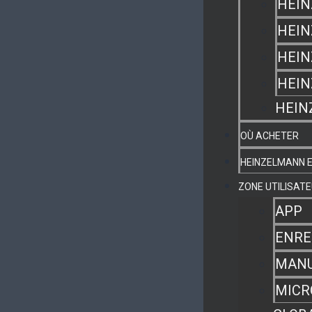
HEIN
HEIN
HEIN
HEI
HEIN
OÙ ACHETER
HEINZELMANN 
ZONE UTILISAT
APP
ENRE
MANU
MICR