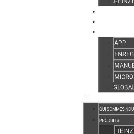
HEINZE
OÙ ACHETER
HEINZELMANN E
ZONE UTILISATE
APP
ENREG
MANUE
MICRO
GLOBAL
QUI SOMMES NOU
PRODUITS
HEINZ