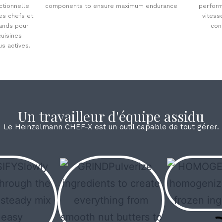
ctionnelle.
components to ensure maximum endurance
perform
es chefs et
vitess
mands pour
con
uisines
us actives.
Un travailleur d'équipe assidu
Le Heinzelmann CHEF-X est un outil capable de tout gérer.