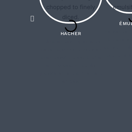
ÉMUL
Versez lent
HACHER
à travers 
Préparez les ingrédients
dans un mél
de la façon dont vous en
pour une é
avez besoin, c'est-à-dire
f
en morceaux hachés
grossièrement à finement
en dés.