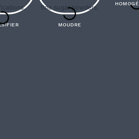
HOMOGÉ
Homogé
complète
SIFIER
MOUDRE
ingrédients
ement l'huile
Pulvérisez les ingrédients
surg
le couvercle
pour tout créer, des
ange régulier
beurres de noix lisses aux
mulsification
fines poudres de sucre.
acile