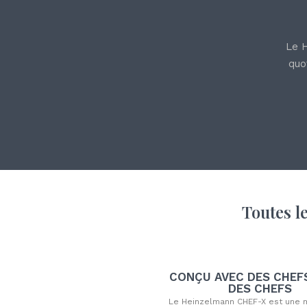
Le H
quo
Toutes l
CONÇU AVEC DES CHEF
DES CHEFS
Le Heinzelmann CHEF-X est une 