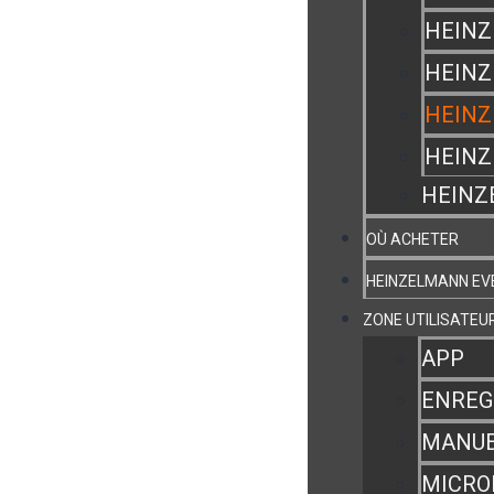
HEINZ
HEINZ
HEINZ
HEIN
HEINZ
OÙ ACHETER
HEINZELMANN E
ZONE UTILISATEU
APP
ENREG
MANUE
MICRO