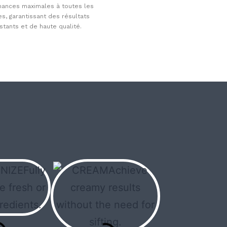
ances maximales à toutes les
es, garantissant des résultats
stants et de haute qualité.