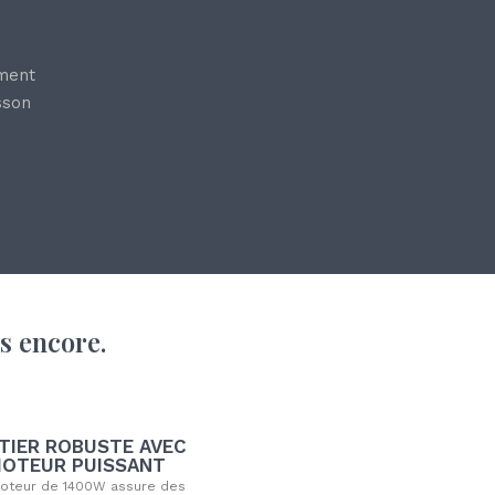
ement
sson
s encore.
TIER ROBUSTE AVEC
OTEUR PUISSANT
oteur de 1400W assure des