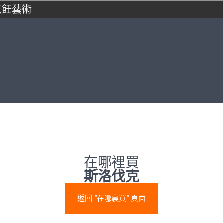
烹飪藝術
在哪裡買
斯洛伐克
返回 "在哪裏買" 頁面