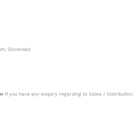
om, Slovensko
er
if you have any enquiry regarding to Sales / Distribution