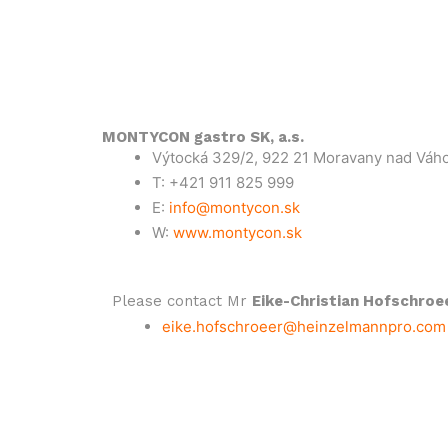
MONTYCON gastro SK, a.s.
Výtocká 329/2, 922 21 Moravany nad Váh
T: +421 911 825 999
E:
info@montycon.sk
W:
www.montycon.sk
Please contact Mr
Eike-Christian Hofschroe
eike.hofschroeer@heinzelmannpro.com