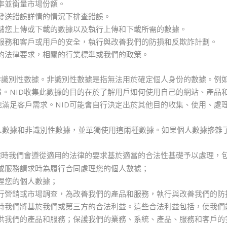
率並衡量市場份額。
發送錯誤詳情的情況下排查錯誤。
儲您上傳或下載的數據以及執行上傳和下載所需的數據。
服務和客戶或用戶的安全，執行與改善我們的防損和反欺詐計劃。
的法律要求，相關的行業標準或我們的政策。
非識別性數據。非識別性數據是指無法用於確定個人身份的數據。例如
。NID收集此數據的目的在於了解用戶如何使用自己的網站、產品和
地滿足客戶需求。NID可能會自行決定出於其他目的收集、使用、處
人數據和非識別性數據，並單獨使用這兩種數據。如果個人數據摻雜
據時我們會遵從適用的法律的要求基於適當的合法性基礎予以處理，
或服務請求時為履行合同處理您的個人數據；
理您的個人數據；
行營銷或市場調查，為改善我們的產品和服務，執行與改善我們的防
時我們將基於我們或第三方的合法利益。這些合法利益包括，使我們
供我們的產品和服務；保護我們的業務、系統、產品、服務和客戶的