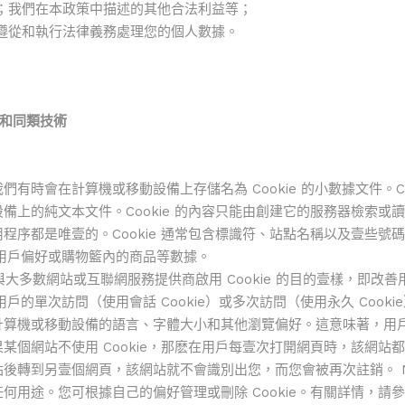
；我們在本政策中描述的其他合法利益等；
遵從和執行法律義務處理您的個人數據。
e 和同類技術
有時會在計算機或移動設備上存儲名為 Cookie 的小數據文件。Co
上的純文本文件。Cookie 的內容只能由創建它的服務器檢索或讀取。
程序都是唯壹的。Cookie 通常包含標識符、站點名稱以及壹些號
存儲用戶偏好或購物籃內的商品等數據。
目的與大多數網站或互聯網服務提供商啟用 Cookie 的目的壹樣，即改
用戶的單次訪問（使用會話 Cookie）或多次訪問（使用永久 Cookie
計算機或移動設備的語言、字體大小和其他瀏覽偏好。這意味著，用
某個網站不使用 Cookie，那麽在用戶每壹次打開網頁時，該網站
後轉到另壹個網頁，該網站就不會識別出您，而您會被再次註銷。 NID不
何用途。您可根據自己的偏好管理或刪除 Cookie。有關詳情，請