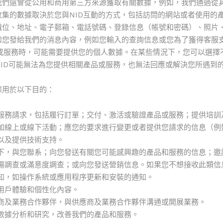
我們還會從公用和商用第三方來源獲取有關數據，例如，我們通過從
收集的數據取決於您與NID互動的方式，包括訪問的網站或者使用的
職位、地址、電子郵箱、電話號碼、登錄信息（帳號和密碼）、照片
和您發給我們的消息內容，例如您輸入的查詢信息或您為了獲得客服
品或服務時，可能需要提供您的個人數據。在某些情況下，您可以選擇
ID可能無法為您提供相關產品或服務，也無法回應或解決您所遇到
據用於以下目的：
服務請求，包括履行訂單；交付、激活或驗證產品或服務；提供培訓
加線上或線下活動；應您的要求進行變更或者提供您請求的信息（例
以及提供技術支持。
下，與您聯系；向您發送有關您可能感興趣的產品和服務的信息；邀請
場調查或滿意度調查；或向您發送營銷信息。如果您不想接收此類信
知，如操作系統或應用程序更新和安裝的通知。
用戶體驗和個性化內容。
商及業務合作夥伴，與供應商及業務合作夥伴溝通或開展業務。
數據分析和研究，改善我們的產品和服務。