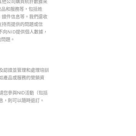
其他公司購買統計數據來
產品和服務等，包括姓
、證件信息等。我們還收
支持而提供的問題或信
不向NID提供個人數據，
的問題。
及認證並管理和處理培訓
如產品或服務的營銷資
您參與NID活動（包括
息，則可以隨時退訂。