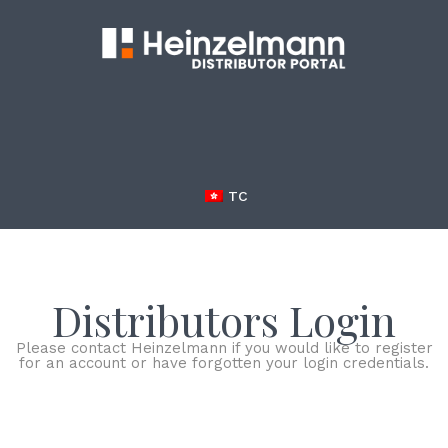
TC
Distributors Login
Please contact Heinzelmann if you would like to register
for an account or have forgotten your login credentials.
EMAIL or USERNAME