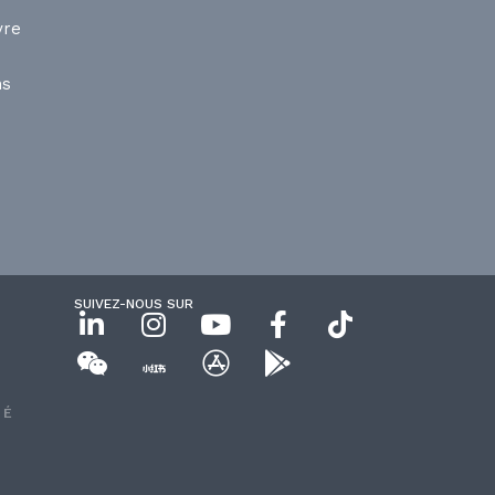
vre
ns
SUIVEZ-NOUS SUR
T
TÉ