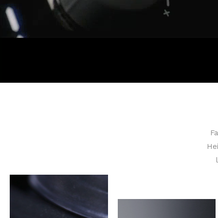
Fa
Avec une
Hei
capacité
considérable de
30 litres ou
moins, le
Heinzelmann
CHEF-S convient