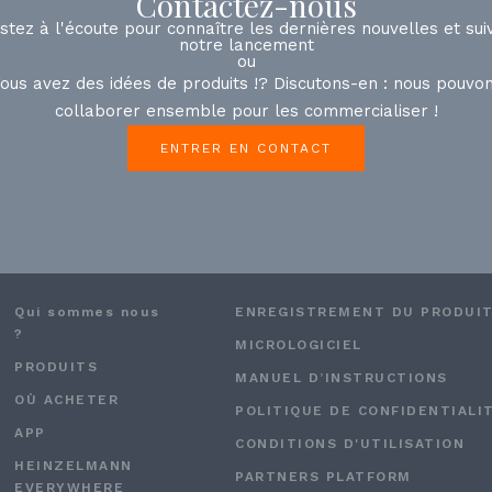
Contactez-nous
stez à l'écoute pour connaître les dernières nouvelles et sui
notre lancement
ou
ous avez des idées de produits !? Discutons-en : nous pouvo
collaborer ensemble pour les commercialiser !
ENTRER EN CONTACT
Qui sommes nous
ENREGISTREMENT DU PRODUI
?
MICROLOGICIEL
PRODUITS
MANUEL D’INSTRUCTIONS
OÙ ACHETER
POLITIQUE DE CONFIDENTIALI
APP
CONDITIONS D'UTILISATION
HEINZELMANN
PARTNERS PLATFORM
EVERYWHERE