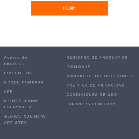
Acerca de
REGISTRO DE PRODUCTOS
nosotros
FIRMWARE
PRODUCTOS
MANUAL DE INSTRUCCIONES
DÓNDE COMPRAR
POLÍTICA DE PRIVACIDAD
APP
CONDICIONES DE USO
HEINZELMANN
PARTNERS PLATFORM
EVERYWHERE
GLOBAL CULINARY
ARTISTRY