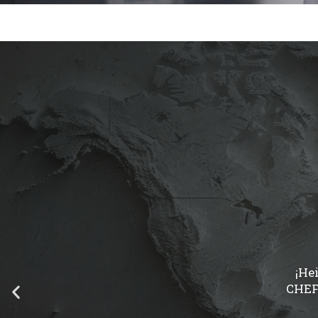
¡He
CHEF-