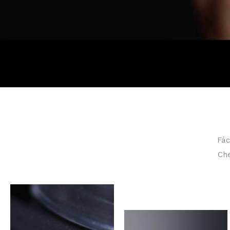
Fác
Che
Con una
capacidad
considerable de
30 litros o
menos, el