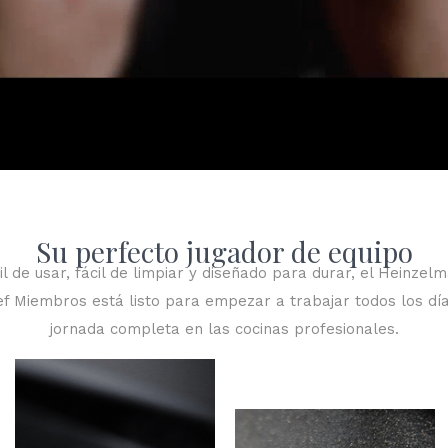
Su perfecto jugador de equipo
il de usar, fácil de limpiar y diseñado para durar, el Heinzel
Con una
f Miembros está listo para empezar a trabajar todos los dí
capacidad
jornada completa en las cocinas profesionales.
considerable de
80 litros o
menos, el
Heinzelmann
CHEF-S2 es