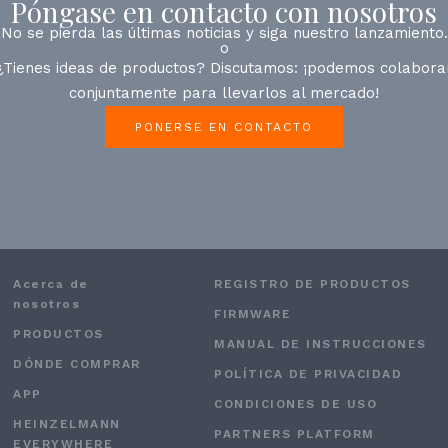
Póngase en contacto con nosotros
No se pierda las últimas noticias y siga nuestro lanzamiento.
o
¿Tienes ideas de productos? Discutamos: ¡podemos colabora
conjuntamente para llevarlos al mercado!
PONERSE EN CONTACTO
Acerca de
REGISTRO DE PRODUCTOS
nosotros
FIRMWARE
PRODUCTOS
MANUAL DE INSTRUCCIONES
DÓNDE COMPRAR
POLÍTICA DE PRIVACIDAD
APP
CONDICIONES DE USO
HEINZELMANN
PARTNERS PLATFORM
EVERYWHERE