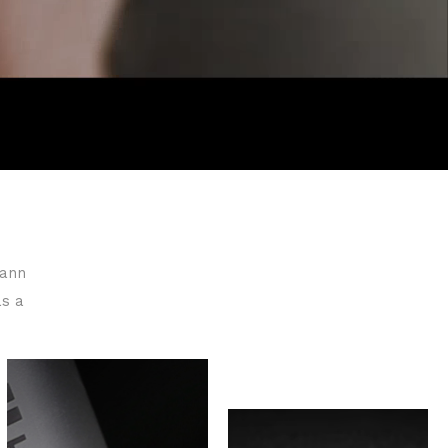
mann
as a