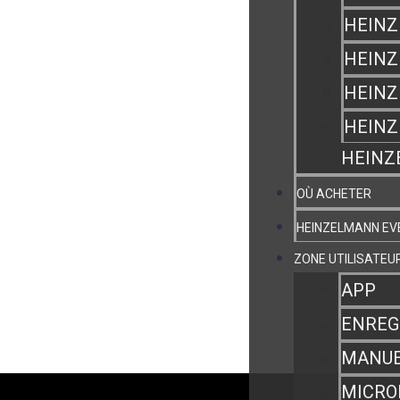
HEINZ
HEINZ
HEINZ
HEIN
HEINZ
OÙ ACHETER
HEINZELMANN E
ZONE UTILISATEU
APP
ENREG
MANUE
MICRO