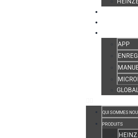
HEINZE
OÙ ACHETER
HEINZELMANN E
ZONE UTILISATE
APP
ENREG
MANUE
MICRO
GLOBAL
QUI SOMMES NOU
PRODUITS
HEINZ